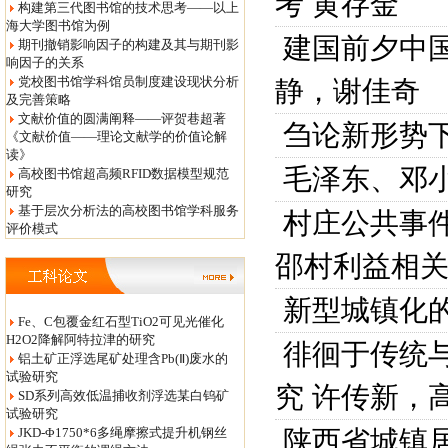
考
黄存金
构建第三代图书馆的技术思考——以上
海大学图书馆为例
建国前夕中
期刊撤销影响因子的构建及其与期刊影
响因子的关系
党校图书馆学科馆员制度建设现状分析
静，谢佳奇
及完善策略
文献价值的圆满阐释——评贺巷超著
刍论新形势
《文献价值——理论文献学的价值论解
读》
毛泽东、邓
高校图书馆超高频RFID数据模型规范
研究
基于层次分析法的高校图书馆学科服务
村庄公共事件
评价模式
邵村利益相
新型城镇化
Fe、C包覆金红石型TiO2可见光催化
H2O2降解阿特拉津的研究
徘徊于传统
铝土矿正浮选尾矿处理含Pb(Ⅱ)废水的
试验研究
究
许传新，
SD系列高效低温捕收剂浮选某白钨矿
试验研究
JKD-Φ1750*6多绳摩擦式提升机钢丝
陕西省城镇