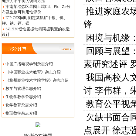
绳张力不平衡的调绳方法
湖南某冶炼区果园土壤Cd、Pb、Zn分
推进家庭农场
布及生物可利用性评价
ICP-OES同时测定某钒矿中银、钒、
锋
钾、钠、钙、镁
SZ1530惯性圆振动筛隔振装置的改造
设计
困境与机缘
回顾与展望
素研究述评
中国广播电视学刊杂志介绍
《中国职业技术教育》杂志介绍
我国高校人
《杭州职业技术学院学报》杂志介绍
讨
李伟群，
教学与管理杂志介绍
生物学教学杂志介绍
教育公平视角
化学教育杂志介绍
物理教学杂志介绍
欠缺书面合同
点展开
徐志
毕业论文选题