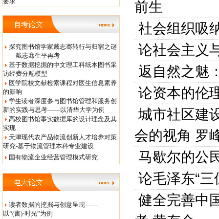
要求
前生
社会组织吸
论社会主义
探究图书馆学家戴志骞转行与归宿之谜
——戴志骞生平再考
基于数据挖掘的中文理工科纸本图书采
返自然之魅
访经费分配模型
医学院校文献检索课程对医生信息素养
论资本的伦
的影响
学生读者深度参与图书馆管理和服务创
新的实践与思考——以清华大学为例
城市社区建设
高校图书馆事实数据库的设计理念及其
实现
会的视角
罗
天津现代农产品物流创新人才培养对策
研究-基于物流管理本科专业建设
马歇尔的公
国有物流企业经营管理模式研究
论毛泽东“三
健全完善中
读者数据的挖掘与创意呈现——
以“(書)·时光”为例