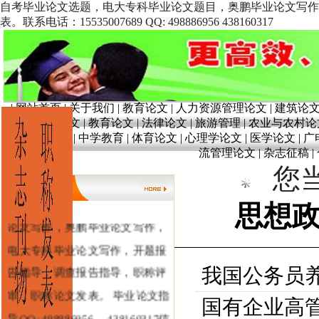
自考毕业论文选题，电大专科毕业论文题目，奥鹏毕业论文写作
表。联系电话：15535007689 QQ: 498886956 438160317
|
网站首页
|
关于我们
|
教育论文
|
人力资源管理论文
|
建筑论
文
|
奥鹏论文
|
教育论文
|
法律论文
|
旅游管理
|
农业与农村论
育
|
学前教育
|
中学教育
|
体育论文
|
心理学论文
|
医学论文
|
广
流管理论文
|
杂志征稿
|
您当
毕业论文写作指导，自考毕业
思想
论文写作，奥鹏毕业论文写作，
电大专科毕业论文写作，开题报
告指导，调查报告指导，职称评
我国公务员
审，职称论文发表。 毕业论文指
国有企业高管
导QQ: 498886956 ，438160317信