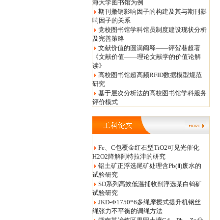
海大学图书馆为例
期刊撤销影响因子的构建及其与期刊影
响因子的关系
党校图书馆学科馆员制度建设现状分析
及完善策略
文献价值的圆满阐释——评贺巷超著
《文献价值——理论文献学的价值论解
读》
高校图书馆超高频RFID数据模型规范
研究
基于层次分析法的高校图书馆学科服务
评价模式
Fe、C包覆金红石型TiO2可见光催化
H2O2降解阿特拉津的研究
铝土矿正浮选尾矿处理含Pb(Ⅱ)废水的
试验研究
SD系列高效低温捕收剂浮选某白钨矿
试验研究
JKD-Φ1750*6多绳摩擦式提升机钢丝
绳张力不平衡的调绳方法