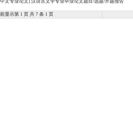
[中文专业论文]
汉语言文学专业毕业论文题目/选题/开题报告
前显示第 1 页 共 7 条 1 页