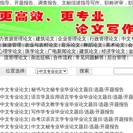
告、调查报告、文献综述指导写作。职称评审，职称论文发表。联系电话：1
力资源管理论文
|
建筑论文
|
企业管理论文
|
行政管理论文
|
中文
|
旅游管理
|
农业与农村论文
|
音乐论文
|
舞蹈论文
|
美术论文
|
会
心理学论文
|
医学论文
|
广电新闻论文
|
建筑论文
|
经济学论文
|
流管理论文
|
杂志征稿
|
合作流程
|
常见问题解答
|
后台管理
|
位置选择:
搜索
[中文专业论文]
秘书与文秘专业毕业论文题目/选题/开题报告
[中文专业论文]
语言学及应用语言学专业毕业论文题目/选题/开
[中文专业论文]
中学语文教学专业毕业论文题目/选题/开题报告
[中文专业论文]
写作学专业毕业论文题目/选题/开题报告
[中文专业论文]
自考汉语言文学专业毕业论文题目/选题/开题报
[中文专业论文]
中文文秘专业毕业论文题目/选题/开题报告