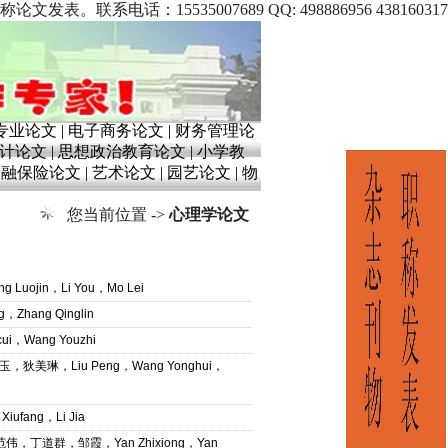
5535007689 QQ: 498886956 438160317
专业论文
|
电子商务论文
|
财务管理论
计论文
|
思想政治教育论文
|
小学教
金融保险论文
|
艺术论文
|
园艺论文
|
物
您当前位置 ->
心理学论文
ojin，Li You，Mo Lei
Zhang Qinglin
，Wang Youzhi
美琳，Liu Peng，Wang Yonghui，
ufang，Li Jia
，丁道群，邹霞，Yan Zhixiong，Yan