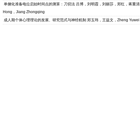
单侧化准备电位启始时间点的测算：刀切法
吕博，刘明霞，刘丽莎，郑红，蒋重清，Lv Bo，
Hong，Jiang Zhongqing
成人期个体心理理论的发展、研究范式与神经机制
郑玉玮，王益文，Zheng Yuwei，