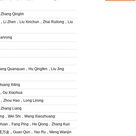
ang Qinglin
Liu Xinchun，Zhai Ruilong，Liu
anrong
uanquan，Hu Qingfen，Liu Jing
ng Xiting
u Xiaohua
ou Hao，Long Lirong
hang Liang
Wei Shi，Wang Xiaozhuang
，Fang Ping，He Qiong，Zhang Kun
，Guan Qun，Yao Ru，Meng Wanjin