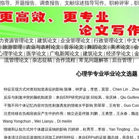
告、调查报告、文献综述指导写作。职称评审，职称论文发表。联系电话：1
力资源管理论文
|
建筑论文
|
企业管理论文
|
行政管理论文
|
中文
|
旅游管理
|
农业与农村论文
|
音乐论文
|
舞蹈论文
|
美术论文
|
会
心理学论文
|
医学论文
|
广电新闻论文
|
建筑论文
|
经济学论文
|
流管理论文
|
杂志征稿
|
合作流程
|
常见问题解答
|
后台管理
|
心理学专业毕业论文选题
特征呈现方式对类别知觉表征的影响
陈琳，钟罗金，李悠，莫雷，Chen Lin，Zhong Lu
反应与刺激冲突的脑机制差异：来自ERP研究的证据
邱桂凤，张庆林，Qiu Guifeng，
干预不同个体记忆内容对负性刺激诱发的情绪水平影响
郭翠翠，王有智，Guo Cuicui
注意转移在负相容效应产生中的作用：独立还是伴随
刘鹏，王勇慧，王永春，魏连玉，狄
Wang Yongchun，Wei Lianyu，Di meilin
情绪和认知方式对个体建议采纳的影响
闫婷婷，杜秀芳，李假，Yan Tingting，Du Xi
身体清洁启动后道德纯洁词加工的时间特征：来自ERPs的证据
颜志雄，燕良轼，范伟