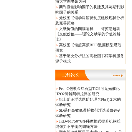
海大学图书馆为例
期刊撤销影响因子的构建及其与期刊影
响因子的关系
党校图书馆学科馆员制度建设现状分析
及完善策略
文献价值的圆满阐释——评贺巷超著
《文献价值——理论文献学的价值论解
读》
高校图书馆超高频RFID数据模型规范
研究
基于层次分析法的高校图书馆学科服务
评价模式
Fe、C包覆金红石型TiO2可见光催化
H2O2降解阿特拉津的研究
铝土矿正浮选尾矿处理含Pb(Ⅱ)废水的
试验研究
SD系列高效低温捕收剂浮选某白钨矿
试验研究
JKD-Φ1750*6多绳摩擦式提升机钢丝
绳张力不平衡的调绳方法