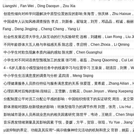
Liangshi，Fan Wei，Ding Daoqun，Zou Xia
创造性倾向对科学问题解决中原型位置效应的影响
朱海雪，张庆林，Zhu Haixue，Zh
中国成年人认知风格调查报告
李贞，刘新春，翟瑞龙，刘芳，邓晶晶，程诚，杨丽，Li Zhen，
Fang，Deng Jingjing，Cheng Cheng，Yang Li
社会性发展迟滞大学生人际互动的行为实验研究
连榕，刘建榕，Lian Rong，Liu Ji
不同年龄群体大五人格与幸福感关系
陈志霞，李启明，Chen Zhixia，Li Qiming
中小学生对欺负现象本质内涵的感知
陈光辉，Chen Guanghui
小学生对不同词语类型预视加工的发展
张巧明，崔磊，Zhang Qiaoming，Cui Lei
4－6岁儿童在小模型旋转任务中的线索学习与位置学习
王泉泉，胡清芬，刘菁，Wang Q
中小学生生活满意度的调查与分析
孟四清，Meng Siqing
心理健康服务人员胜任特征与服务满意度的关系
张爱莲，黄希庭，Zhang Ailian，Hua
心理距离对后悔的影响
段锦云，王雪鹏，古晓花，Duan Jinyun，Wang Xuepeng，G
分配制度公平对员工分配公平感的影响：中国组织情境下的实证研究
周浩，龙立荣，Zh
群体潜能对团队创新绩效的影响：转换型领导力的调节作用
刘慧，张亮，Liu Hui，Z
影响城市退休人员再就业意向的相关因素研究
陈世平，韦诗，王晓庄，Chen Shiping，
音乐诱发情绪测量及其影响因素
于悦，姜媛，方平，贺琼，张琨，Yu Yue，Jiang Yuan
μ波抑制的界定、功能及其应用*--揭示镜像神经元活动的机制和意义
官群，姚茹，孟万金