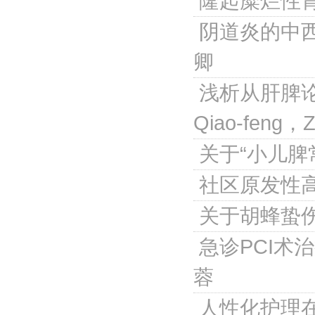
隆起糜烂性
阴道炎的中
卿
浅析从肝脾
Qiao-feng，Z
关于“小儿脾
社区原发性
关于胡蜂蛰
急诊PCI术
蓉
人性化护理