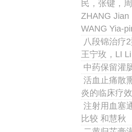
民，张键，周高
ZHANG Jia
WANG Yia-pi
八段锦治疗
王宁玫，LI Li
中药保留灌
活血止痛散
炎的临床疗
注射用血塞
比较
和慧秋
二黄归芷膏