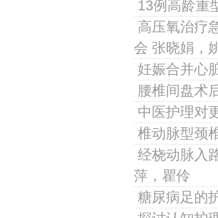
13例高龄重
高压氧治疗
会
张晓娟，
妊娠合并心
腰椎间盘术
中医护理对
椎动脉型颈
经桡动脉入
萍，瞿伶
糖尿病足的