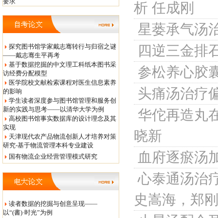
要求
析
任成刚
星蒌承气汤
探究图书馆学家戴志骞转行与归宿之谜
四逆三金排石
——戴志骞生平再考
基于数据挖掘的中文理工科纸本图书采
参松养心胶
访经费分配模型
医学院校文献检索课程对医生信息素养
头痛汤治疗
的影响
学生读者深度参与图书馆管理和服务创
新的实践与思考——以清华大学为例
华佗再造丸
高校图书馆事实数据库的设计理念及其
实现
晓新
天津现代农产品物流创新人才培养对策
研究-基于物流管理本科专业建设
血府逐瘀汤加
国有物流企业经营管理模式研究
心泰通汤治
史嵩海，郑
读者数据的挖掘与创意呈现——
以“(書)·时光”为例