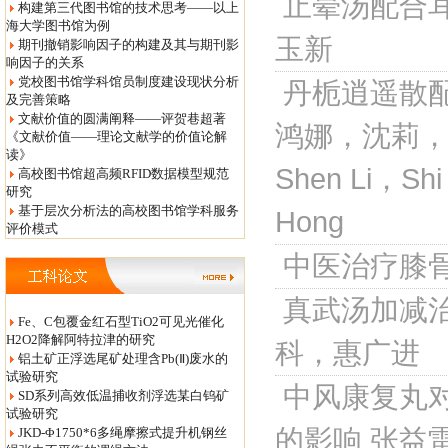
止晕汤配合
构建第三代图书馆的技术思考——以上
海大学图书馆为例
玉新
期刊撤销影响因子的构建及其与期刊影
响因子的关系
党校图书馆学科馆员制度建设现状分析
丹栀逍遥散
及完善策略
文献价值的圆满阐释——评贺巷超著
鸿娜，沈莉，石
《文献价值——理论文献学的价值论解
读》
Shen Li，Shi
高校图书馆超高频RFID数据模型规范
研究
基于层次分析法的高校图书馆学科服务
Hong
评价模式
中医治疗膝
真武汤加减
Fe、C包覆金红石型TiO2可见光催化
H2O2降解阿特拉津的研究
科，惠广进
铝土矿正浮选尾矿处理含Pb(Ⅱ)废水的
试验研究
中风康复丸对
SD系列高效低温捕收剂浮选某白钨矿
试验研究
的影响
张益
JKD-Φ1750*6多绳摩擦式提升机钢丝