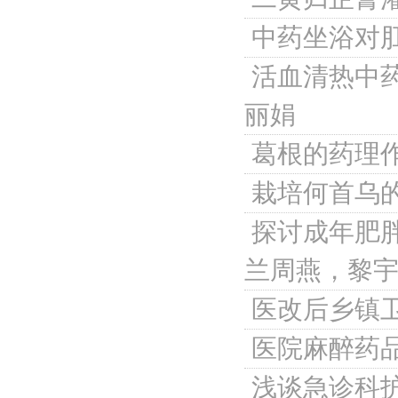
中药坐浴对
活血清热中
丽娟
葛根的药理
栽培何首乌
探讨成年肥
兰周燕，黎
医改后乡镇
医院麻醉药
浅谈急诊科