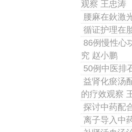
观察
王忠涛
腰麻在鈥激
循证护理在
86例慢性
究
赵小鹏
50例中医
益肾化瘀汤配
的疗效观察
探讨中药配
离子导入中