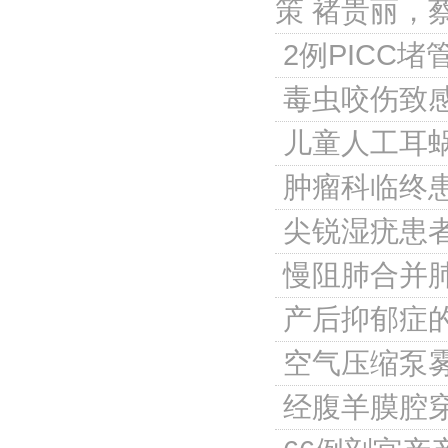
策
褚贵丽，
2例PICC
毒虫咬伤致
儿童人工耳
肿瘤科临终
尖锐湿疣患
慢阻肺合并
产后抑郁症
空气压缩泵
经腹羊膜腔