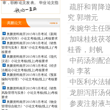
疏肝和胃降逆
导QQ: 498886956 ，438160317信
箱：tianshanxiezuo@126.com 职
究
郭增元
称论文发表QQ: 979934524，
朱婉华主任
852398450 投稿信箱：
奥鹏资料南开2015年3月考试《新闻
加味桂枝茯苓
采访与写作》小论文考核(线上)考核要求
jiaoshizhijia888@126.com
奥鹏资料南开2015年3月考试《销售
管理与实务》期末“小论文考核(线上)”考
桂香，封帆
核要求
奥鹏资料南开2015年3月考试《现代
中药汤剂配
汉语》小论文考核(线上)考核要求
奥鹏资料南开2015年3月考试《经济
响
李茗
法概论小论文考核(线上)考核要求
奥鹏资料南开2015年3月考试《预算
编制与管理》“小论文考核(线上)”考核要
中医利水法
求
奥鹏资料南开2015年3月考试《销售
龙胆泻肝汤化
风险管理与实务》小论文考核(线上)考核
要求
参麦注射液
奥鹏资料南开2015年3月考试《物业
管理综合能力》“小论文考核(线上)”考核