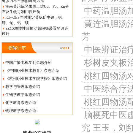
绳张力不平衡的调绳方法
湖南某冶炼区果园土壤Cd、Pb、Zn分
中药温胆汤
布及生物可利用性评价
ICP-OES同时测定某钒矿中银、钒、
黄连温胆汤
钾、钠、钙、镁
SZ1530惯性圆振动筛隔振装置的改造
设计
芳
中医辨证治
杉树皮夹板治疗
中国广播电视学刊杂志介绍
《中国职业技术教育》杂志介绍
桃红四物汤
《杭州职业技术学院学报》杂志介绍
中医综合疗
教学与管理杂志介绍
生物学教学杂志介绍
桃红四物汤
化学教育杂志介绍
物理教学杂志介绍
脑梗死中医
究
王玉，刘
毕业论文选题