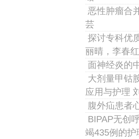
恶性肿瘤合并
芸
探讨专科优
丽晴，李春
面神经炎的
大剂量甲钴
应用与护理
腹外疝患者
BIPAP无
竭435例的护