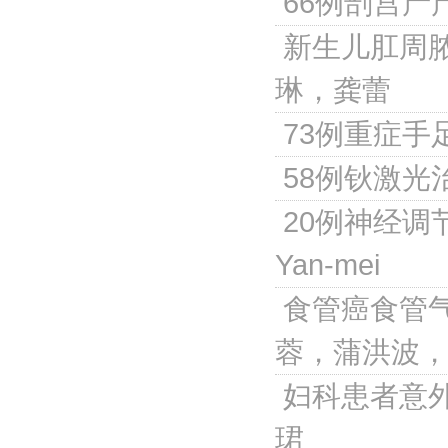
66例剖宫产
新生儿肛周
琳，龚蕾
73例重症手
58例钬激
20例神经调
Yan-mei
食管癌食管
蓉，蒲洪波
妇科患者意
珺