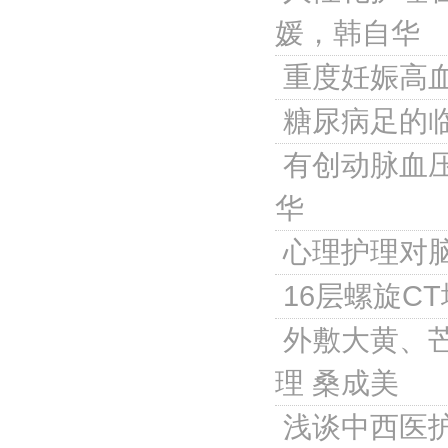
媛，韩自华
重度妊娠高
糖尿病足的
有创动脉血
华
心理护理对
16层螺旋C
外敷大黄、
理
桑成美
浅谈中西医