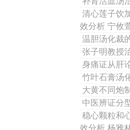
补肾活血汤
清心莲子饮
效分析
宁攸
温胆汤化裁
张子明教授
身痛证从肝
竹叶石膏汤
大黄不同炮
中医辨证分
稳心颗粒和
效分析
杨雅