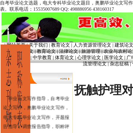
自考毕业论文选题，电大专科毕业论文题目，奥鹏毕业论文写作
表。联系电话：15535007689 QQ: 498886956 438160317
|
网站首页
|
关于我们
|
教育论文
|
人力资源管理论文
|
建筑论
文
|
奥鹏论文
|
教育论文
|
法律论文
|
旅游管理
|
农业与农村论
育
|
学前教育
|
中学教育
|
体育论文
|
心理学论文
|
医学论文
|
广
流管理论文
|
杂志征稿
|
抚触护理
毕业论文写作指导，自考毕业
论文写作，奥鹏毕业论文写作，
电大专科毕业论文写作，开题报
告指导，调查报告指导，职称评
审，职称论文发表。 毕业论文指